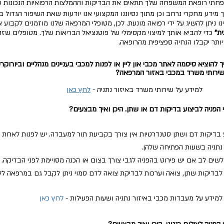
חתי רופאת המשפחה שלך תתאים את הבדיקות וההמלצות הרפואיות הנכונות ע
 מידע מחקרי נרחב וכן
מתוך נסיוננו המקצועי אנו יודעות שאת השיפור הגדול 
נו ניתן להשיג על ידי רפואה מונעת. לכן, מטופלי המרפאה שלנו מוזמנים לקבוע 
ית"
כדי להביא אותך למיצוי מקסימלי של פוטנציאל הבריאות שלך. מטופלים שז
יותר יקבלו הנחיה ספציפית מהרופאה.
ך להוציא סיסמה לאתר מכבי און ליין או לפנות למכבי בעניינים מנהליים וביורוקרט
ירותי משרד במכבי באזור המרפאה?
למידע על שירותי משרד באיזור נתניה -
לחץ כאן
 הפניה לביצוע בדיקות דם או שתן. היכן ואיך מבצעים?
 בדיקות דם ושתן סטנדרטיות אין צורך בקביעת תור למעבדה. יש לפנות לאחת 
נתניה בשעות הפתיחה שלהן.
שים לב אם יש פירוט בהפניה לגבי צורך בצום או הכנה מסויימת לפני הבדיקה.
 לבדיקות שתן, צואה וערכות לבדיקת צואה לדם סמוי ניתן לקבל גם במרפאה ל
למידע על מעבדות מכבי באיזור נתניה ושעות הפעילות -
לחץ כאן