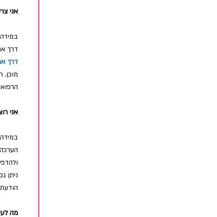
אני צר
במידה 
דרך א
דרך א
מוכן. 
הרפואי.
אני רו
במידה 
הערכה 
ולהדפי
ניתן ג
הודעת SMS שהם מוכני
מה לעש