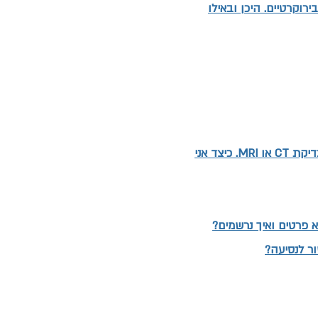
ירוקרטיים. היכן ובאילו
נבדקתי על ידי אורטופד בבית חולים או באופן פרטי וקיבלתי המלצה לביצוע בדיקת CT או MRI. כיצד אני
א פרטים ואיך נרשמים?
ור לנסיעה?