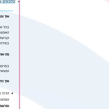
טלפונים ש
איך ומ
בכל יו
האפשרו
קביעת 
במידה 
מה אני
במרפאה
נמצאת 
איך ני
הדרך ה
הטלפון
ומרשמי