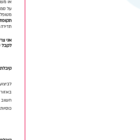
או משפ
על סמך
מטופלי
תקופת
תדירה 
אני צרי
לקבל ש
קיבלתי
לביצוע
באזור 
חשוב ל
כוסיות