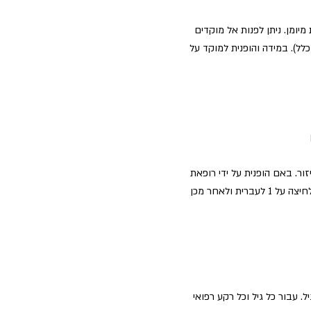
יומן. ניתן לפנות אל מוקדים
לל). במידה והופנית למוקד על
ור. באם הופנית על ידי רופאת
המשפחה, לא תחוייב בתשלום. ניתן גם להתקשר למכבי ללא הפסקה בטלפון *3555 (לחיצה על 1 לעברית ולאחר מכן
 עבור כל גיל וכל רקע רפואי