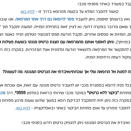
קבל במשרד באחד מסניפי מכבי.
קישור להסבר המלא על בקשה מהרופא בדרך זו -
לחץ כאן
ואין ברשותך סיסמה, ניתן להעביר
מסר לרופאה גם דרך אתר המרפאה
.
אנו עובר
, הפניות או טפסים אחרים, תקבל הודעת סמס למכשיר הטלפון הנייד כאשר ה
נייתך), ו
ניתן לאסוף אותם מהמרפאה עם הצגת כרטיס מגנטי בשעות פעילות 
ם להתקשר אל המרפאה ולהשאיר הודעה טלפונית אצל המזכירות. במקרה כזה 
שיקול דעתה ודחיפות הפניה.
צה לפנות אל הרופאה שלי אך שכחתי/איבדתי את הכרטיס המגנטי. מה לעשות?
בכל פניה לרופא במסגרת מכבי יש להעביר כרטיס מגנטי. עם זאת, אם שכחת את
 פתיחת
"ביקור ללא כרטיס"
במוקד מכבי שירותי בריאות בטלפון
3555*
,
דרך
מכבי
במקרה כזה ניתן יהיה להתקבל לבדיקת רופא במשך שלוש שעות מרגע פתיחת הב
להסבר מפורט על אופן פתיחת הביקור באתר ובאפליקצייה -
לחץ כאן
.
ואיבדת את הכרטיס המגנטי ניתן להנפיק כרטיס חדש בסניפי מכבי.