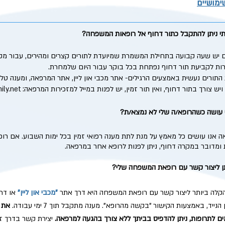
ימושיים
תי ניתן להתקבל כתור דחוף אל רופאות המשפחה?
ם יש שעה קבועה בתחילת המשמרת שמיועדת לתורים קצרים ומהירים, עבור מק
ת לקביעת תור דחוף נפתחת בכל בוקר עבור היום שלמחרת.
התורים נעשית באמצעים הרגילים- אתר מכבי און ליין, אתר המרפאה, ומענה טל
ויש צורך בתור דחוף, ואין תור זמין, יש לפנות במייל למזכירות המרפאה:
ily.net
 עושה כשהרופא/ה שלי לא נמצא/ת?
 אנו עושים כל מאמץ על מנת לתת מענה רפואי זמין בכל ימות השבוע. אם ר
ומדובר במקרה דחוף, ניתן לפנות לרופא אחר במרפאה.
תן ליצור קשר עם רופאת המשפחה שלי?
קלה ביותר ליצור קשר עם רופאת המשפחה היא דרך אתר
"מכבי און ליין"
או דר
 הנייד, באמצעות הקישור "בקשה מהרופא".
מענה מתקבל תוך 7 ימי עבודה.
את ה
ם לתרופות, ניתן להדפיס בביתך ללא צורך בהגעה למרפאה.
יצירת קשר בדרך ז