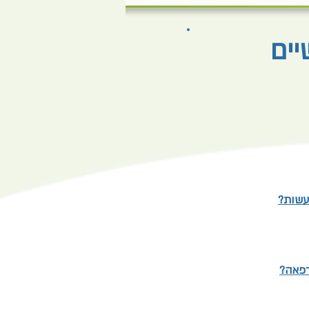
יים
עשות?
רפאה?