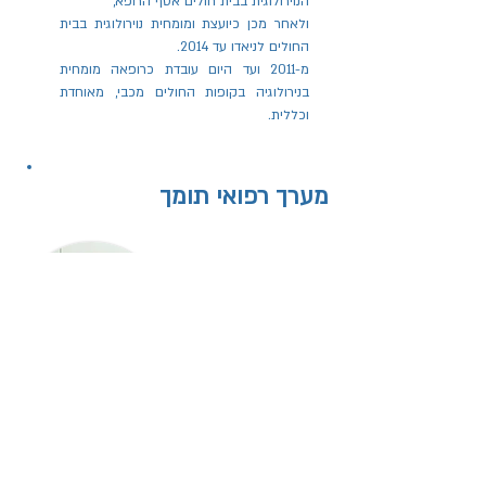
הנוירולוגית בבית חולים אסף הרופא,
ולאחר מכן כיועצת ומומחית נוירולוגית בבית
החולים לניאדו עד 2014.
מ-2011 ועד היום עובדת כרופאה מומחית
בנירולוגיה בקופות החולים מכבי, מאוחדת
וכללית.
מערך רפואי תומך
מר מורד ג׳מהור
אח מוסמך B.A
בוגר בית ספר לסיעוד אסף הרופא , אוניברסיטת
ירושלים - הדסה עין כרם. בעל תואר ראשון