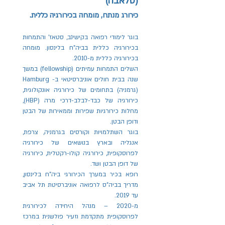
(סלאבה)
כירורג מנתח, מומחה בכירורגיה כללית.
בוגר לימודי רפואה בקישינב, סטאז' והתמחות
בכירורגיה כללית בביה"ח בלינסון. מומחה
בכירורגיה כללית מ-2010.
השלים התמחות עמיתים (fellowship) במשך
שנה בבית חולים אוניברסיטאי ב- Hamburg
(גרמניה) בתחומים של כירורגיה אונקולוגית,
כירורגיה של כבד-לבלב-דרכי מרה (HBP),
מחלות כירורגיות שפירות וממאירות של הבטן
ודופן הבטן.
בוגר השתלמויות וקורסים בגרמניה, צרפת,
אנגליה ובארץ בנושאים של כירורגיה
לפרוסקופית, כירורגיה קולו-רקטלית, כירורגיה
של דופן הבטן ושד.
רופא בכיר במערך הכירורגי ביה"ח בלינסון,
מדריך בביה"ס לרפואה אוניברסיטת תל אביב
עד 2019.
מ-2020 – מנהל היחידה לכירורגית
לפרוסקופית מתקדמת וזעיר פולשנית במרכז