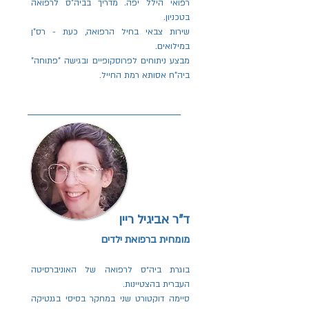
רפואי הילל יפה. מדריך בביה"ס לרפואה
בטכניון.
שירות צבאי בחיל הרפואה, כעת - רס"ן
במילואים.
מבצע ניתוחים לפרוסקופיים ובגישה "פתוחה"
ביה"ח אסותא רמת החייל.
ד"ר אביגיל ריין
מומחית ברפואת ילדים
בוגרת ביה״ס לרפואה של האוניברסיטה
העברית בהצטיינות.
סיימה דוקטורט שני במחקר בסיסי בגנטיקה